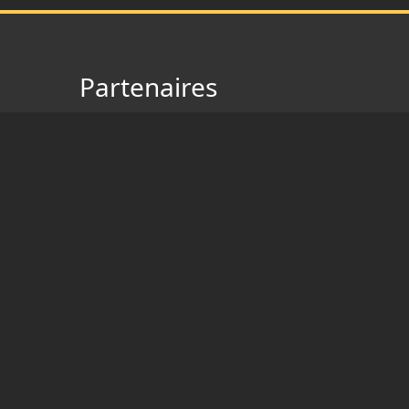
Partenaires
Discord
Instant-Gaming
Margxt
Heybuilds
Youtuniverse