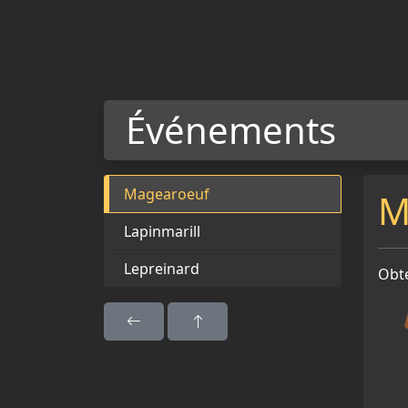
Événements
Magearoeuf
M
Lapinmarill
Lepreinard
Obt