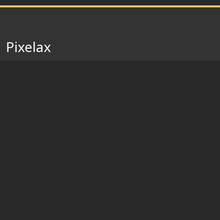
Pixelax
Rejoignez dès maintenant les dresseurs de Pixelax dans
ce surprenant serveur Minecraft (Cobblemon
anciennement Pixelmon) où vous trouverez des
Pokémon