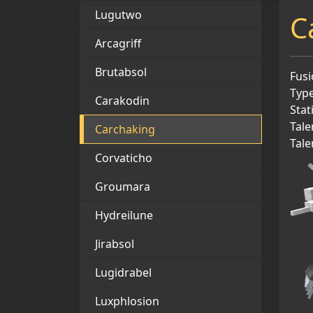
Lugutwo
C
Arcagriff
Brutabsol
Fusi
Type
Carakodin
Stat
Tale
Carchaking
Tale
Corvaticho
Groumara
Hydreilune
Jirabsol
Lugidrabel
Luxphlosion