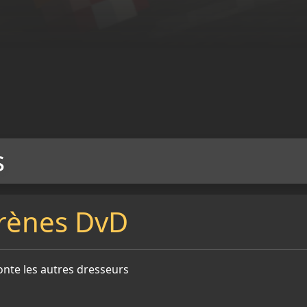
s
rènes DvD
onte les autres dresseurs