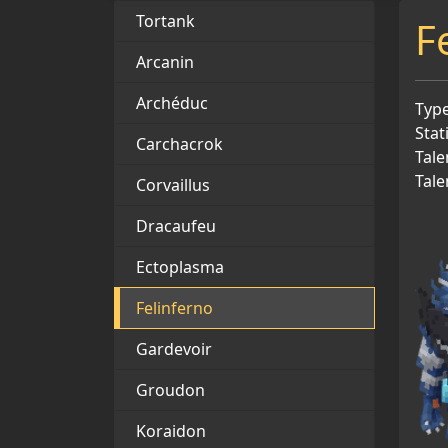
Tortank
F
Arcanin
Archéduc
Type
Stat
Carchacrok
Tale
Tale
Corvaillus
Dracaufeu
Ectoplasma
Felinferno
Gardevoir
Groudon
Koraidon