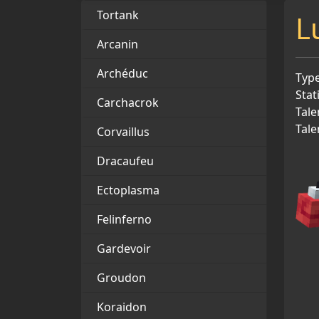
Tortank
L
Arcanin
Archéduc
Type
Stat
Carchacrok
Tale
Tale
Corvaillus
Dracaufeu
Ectoplasma
Felinferno
Gardevoir
Groudon
Koraidon